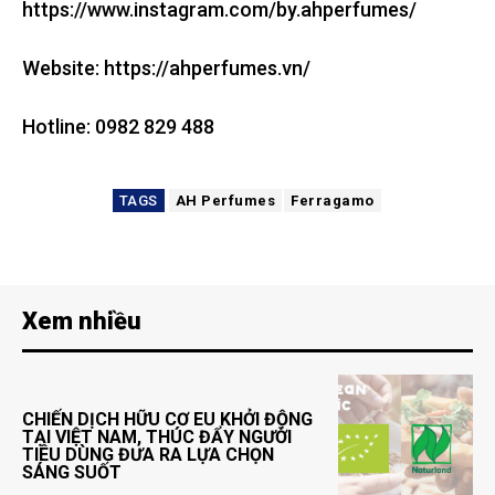
https://www.instagram.com/by.ahperfumes/
Website: https://ahperfumes.vn/
Hotline: 0982 829 488
TAGS
AH Perfumes
Ferragamo
Xem nhiều
CHIẾN DỊCH HỮU CƠ EU KHỞI ĐỘNG
TẠI VIỆT NAM, THÚC ĐẨY NGƯỜI
TIÊU DÙNG ĐƯA RA LỰA CHỌN
SÁNG SUỐT