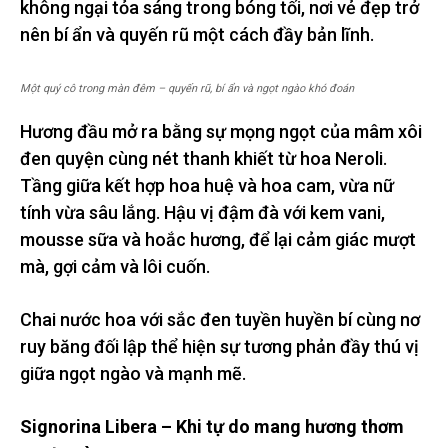
không ngại tỏa sáng trong bóng tối, nơi vẻ đẹp trở
nên bí ẩn và quyến rũ một cách đầy bản lĩnh.
Một quý cô trong màn đêm – quyến rũ, bí ẩn và ngọt ngào khó đoán
Hương đầu mở ra bằng sự mọng ngọt của mâm xôi
đen quyện cùng nét thanh khiết từ hoa Neroli.
Tầng giữa kết hợp hoa huệ và hoa cam, vừa nữ
tính vừa sâu lắng. Hậu vị đậm đà với kem vani,
mousse sữa và hoắc hương, để lại cảm giác mượt
mà, gợi cảm và lôi cuốn.
Chai nước hoa với sắc đen tuyền huyền bí cùng nơ
ruy băng đối lập thể hiện sự tương phản đầy thú vị
giữa ngọt ngào và mạnh mẽ.
Signorina Libera – Khi tự do mang hương thơm