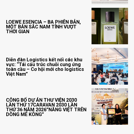
LOEWE ESENCIA – BA PHIÊN BẢN,
MỘT BẢN SẮC NAM TÍNH VƯỢT
THỜI GIAN
Diễn đàn Logistics kết nối các khu
vực: “Tái cấu trúc chuỗi cung ứng
toàn cầu – Cơ hội mới cho logistics
Việt Nam”
CÔNG BỐ DỰ ÁN THƯ VIỆN 2030
LẦN THỨ 17CARAVAN 2030 LẦN
THỨ 36 NĂM 2026”NẮNG VIỆT TRÊN
DÒNG MÊ KÔNG”