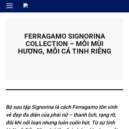
FERRAGAMO SIGNORINA
COLLECTION – MỖI MÙI
HƯƠNG, MỖI CÁ TINH RIÊNG
Bộ sưu tập Signorina là cách Ferragamo tôn vinh
vẻ đẹp đa diện của phái nữ – thanh lịch, rạng rỡ,
đôi khi nổi loạn nhưng luôn cuốn hút. Từ sự tinh