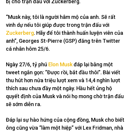
bị cho trận đấu với Zuckerberg.
“Musk này, tôi là người hâm mộ của anh. Sẽ rất
vinh dự nếu tôi giúp được trong trận đấu với
Zuckerberg
. Hãy để tôi thành huấn luyện viên của
anh”, Georges St-Pierre (GSP) đăng trên Twitter
cá nhân hôm 25/6.
Ngày 27/6, tỷ phú
Elon Musk
đáp lại bằng một
tweet ngắn gọn: “Được rồi, bắt đầu thôi”. Bài viết
thu hút hơn nửa triệu lượt xem và 14,4 nghìn lượt
thích sau chưa đầy một ngày. Hầu hết ủng hộ
quyết định của Musk và nói họ mong chờ trận đấu
sẽ sớm diễn ra.
Đáp lại sự hào hứng của cộng đồng, Musk cho biết
ông cũng vừa “làm một hiệp” với Lex Fridman, nhà