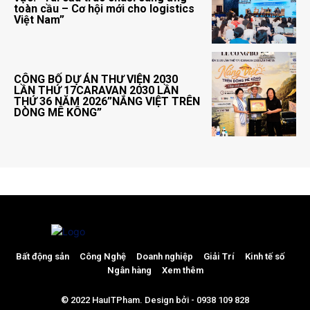
toàn cầu – Cơ hội mới cho logistics
Việt Nam”
CÔNG BỐ DỰ ÁN THƯ VIỆN 2030
LẦN THỨ 17CARAVAN 2030 LẦN
THỨ 36 NĂM 2026”NẮNG VIỆT TRÊN
DÒNG MÊ KÔNG”
Bất động sản
Công Nghệ
Doanh nghiệp
Giải Trí
Kinh tế số
Ngân hàng
Xem thêm
© 2022 HauITPham. Design bởi - 0938 109 828