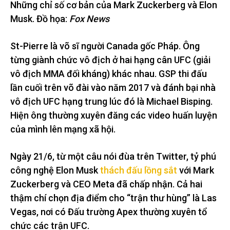
Những chỉ số cơ bản của Mark Zuckerberg và Elon
Musk. Đồ họa:
Fox News
St-Pierre là võ sĩ người Canada gốc Pháp. Ông
từng giành chức vô địch ở hai hạng cân UFC (giải
vô địch MMA đối kháng) khác nhau. GSP thi đấu
lần cuối trên võ đài vào năm 2017 và đánh bại nhà
vô địch UFC hạng trung lúc đó là Michael Bisping.
Hiện ông thường xuyên đăng các video huấn luyện
của mình lên mạng xã hội.
Ngày 21/6, từ một câu nói đùa trên Twitter, tỷ phú
công nghệ Elon Musk
thách đấu lồng sắt
với Mark
Zuckerberg và CEO Meta đã chấp nhận. Cả hai
thậm chí chọn địa điểm cho “trận thư hùng” là Las
Vegas, nơi có Đấu trường Apex thường xuyên tổ
chức các trận UFC.