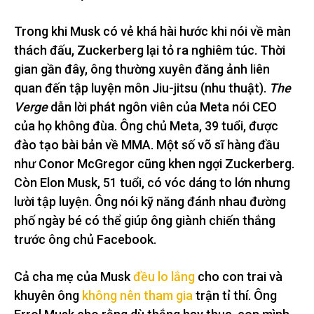
Trong khi Musk có vẻ khá hài hước khi nói về màn
thách đấu, Zuckerberg lại tỏ ra nghiêm túc. Thời
gian gần đây, ông thường xuyên đăng ảnh liên
quan đến tập luyện môn Jiu-jitsu (nhu thuật).
The
Verge
dẫn lời phát ngôn viên của Meta nói CEO
của họ không đùa. Ông chủ Meta, 39 tuổi, được
đào tạo bài bản về MMA. Một số võ sĩ hàng đầu
như Conor McGregor cũng khen ngợi Zuckerberg.
Còn Elon Musk, 51 tuổi, có vóc dáng to lớn nhưng
lười tập luyện. Ông nói kỹ năng đánh nhau đường
phố ngày bé có thể giúp ông giành chiến thắng
trước ông chủ Facebook.
Cả cha mẹ của Musk
đều lo lắng
cho con trai và
khuyên ông
không nên tham gia
trận tỉ thí. Ông