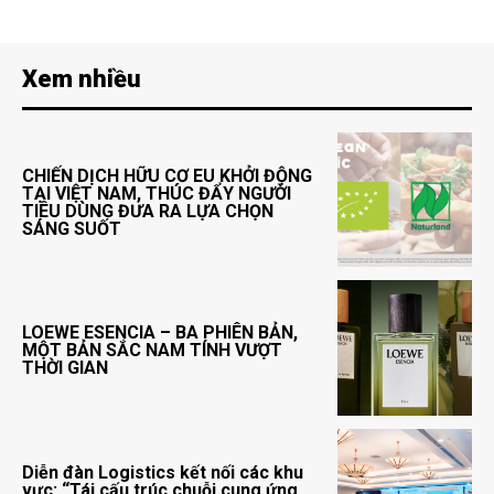
Xem nhiều
CHIẾN DỊCH HỮU CƠ EU KHỞI ĐỘNG
TẠI VIỆT NAM, THÚC ĐẨY NGƯỜI
TIÊU DÙNG ĐƯA RA LỰA CHỌN
SÁNG SUỐT
LOEWE ESENCIA – BA PHIÊN BẢN,
MỘT BẢN SẮC NAM TÍNH VƯỢT
THỜI GIAN
Diễn đàn Logistics kết nối các khu
vực: “Tái cấu trúc chuỗi cung ứng