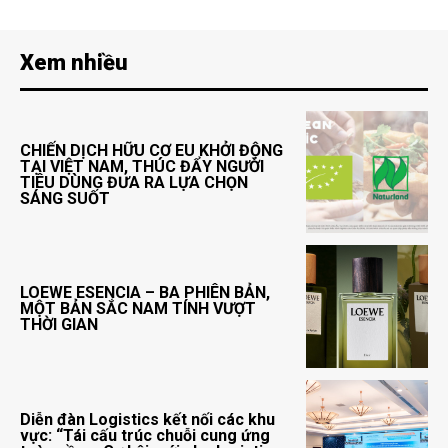
Xem nhiều
CHIẾN DỊCH HỮU CƠ EU KHỞI ĐỘNG
TẠI VIỆT NAM, THÚC ĐẨY NGƯỜI
TIÊU DÙNG ĐƯA RA LỰA CHỌN
SÁNG SUỐT
LOEWE ESENCIA – BA PHIÊN BẢN,
MỘT BẢN SẮC NAM TÍNH VƯỢT
THỜI GIAN
Diễn đàn Logistics kết nối các khu
vực: “Tái cấu trúc chuỗi cung ứng