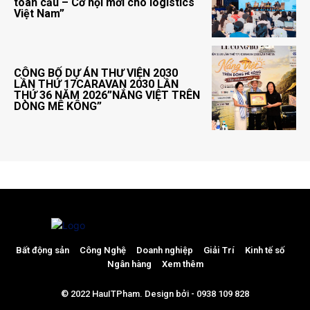
toàn cầu – Cơ hội mới cho logistics
Việt Nam”
CÔNG BỐ DỰ ÁN THƯ VIỆN 2030
LẦN THỨ 17CARAVAN 2030 LẦN
THỨ 36 NĂM 2026”NẮNG VIỆT TRÊN
DÒNG MÊ KÔNG”
Bất động sản
Công Nghệ
Doanh nghiệp
Giải Trí
Kinh tế số
Ngân hàng
Xem thêm
© 2022 HauITPham. Design bởi - 0938 109 828