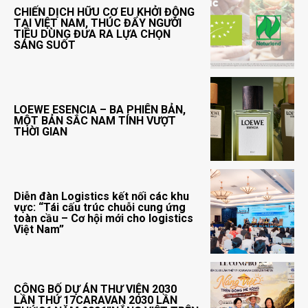
CHIẾN DỊCH HỮU CƠ EU KHỞI ĐỘNG
TẠI VIỆT NAM, THÚC ĐẨY NGƯỜI
TIÊU DÙNG ĐƯA RA LỰA CHỌN
SÁNG SUỐT
LOEWE ESENCIA – BA PHIÊN BẢN,
MỘT BẢN SẮC NAM TÍNH VƯỢT
THỜI GIAN
Diễn đàn Logistics kết nối các khu
vực: “Tái cấu trúc chuỗi cung ứng
toàn cầu – Cơ hội mới cho logistics
Việt Nam”
CÔNG BỐ DỰ ÁN THƯ VIỆN 2030
LẦN THỨ 17CARAVAN 2030 LẦN