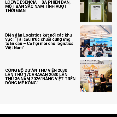
LOEWE ESENCIA – BA PHIÊN BẢN,
MỘT BẢN SẮC NAM TÍNH VƯỢT
THỜI GIAN
Diễn đàn Logistics kết nối các khu
vực: “Tái cấu trúc chuỗi cung ứng
toàn cầu – Cơ hội mới cho logistics
Việt Nam”
CÔNG BỐ DỰ ÁN THƯ VIỆN 2030
LẦN THỨ 17CARAVAN 2030 LẦN
THỨ 36 NĂM 2026”NẮNG VIỆT TRÊN
DÒNG MÊ KÔNG”