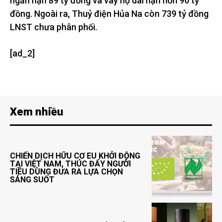
ngắn hạn 89 tỷ đồng và vay nợ dài hạn hơn 90 tỷ
đồng. Ngoài ra, Thuỷ điện Hủa Na còn 739 tỷ đồng
LNST chưa phân phối.
[ad_2]
Xem nhiều
CHIẾN DỊCH HỮU CƠ EU KHỞI ĐỘNG
TẠI VIỆT NAM, THÚC ĐẨY NGƯỜI
TIÊU DÙNG ĐƯA RA LỰA CHỌN
SÁNG SUỐT