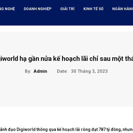
NG NGHỆ
DOANH NGHIỆP
GIẢI TRÍ
KINH TẾ SỐ
NGÂN HÀN
iworld hạ gần nửa kế hoạch lãi chỉ sau một th
By:
Admin
Date:
30 Tháng 3, 2023
 lãnh đạo Digiworld thông qua kế hoạch lãi ròng đạt 787 tỷ đồng, như