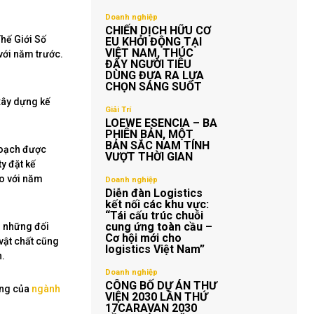
Doanh nghiệp
CHIẾN DỊCH HỮU CƠ
Thế Giới Số
EU KHỞI ĐỘNG TẠI
VIỆT NAM, THÚC
với năm trước.
ĐẨY NGƯỜI TIÊU
DÙNG ĐƯA RA LỰA
CHỌN SÁNG SUỐT
xây dựng kế
Giải Trí
LOEWE ESENCIA – BA
PHIÊN BẢN, MỘT
BẢN SẮC NAM TÍNH
hoạch được
VƯỢT THỜI GIAN
y đặt kế
so với năm
Doanh nghiệp
Diễn đàn Logistics
kết nối các khu vực:
“Tái cấu trúc chuỗi
cung ứng toàn cầu –
ếm những đối
Cơ hội mới cho
vật chất cũng
logistics Việt Nam”
n.
Doanh nghiệp
CÔNG BỐ DỰ ÁN THƯ
ung của
ngành
VIỆN 2030 LẦN THỨ
17CARAVAN 2030