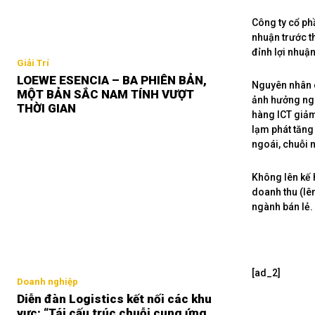
Công ty cổ phầ
nhuận trước t
đỉnh lợi nhuậ
Giải Trí
LOEWE ESENCIA – BA PHIÊN BẢN,
Nguyên nhân c
MỘT BẢN SẮC NAM TÍNH VƯỢT
ảnh hưởng ngh
THỜI GIAN
hàng ICT giảm 
lạm phát tăng
ngoái, chuỗi 
Không lên kế 
doanh thu (lê
ngành bán lẻ.
[ad_2]
Doanh nghiệp
Diễn đàn Logistics kết nối các khu
vực: “Tái cấu trúc chuỗi cung ứng