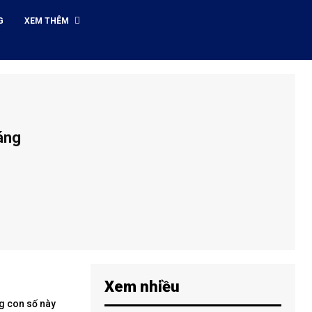
G
XEM THÊM
áng
Xem nhiều
ng con số này