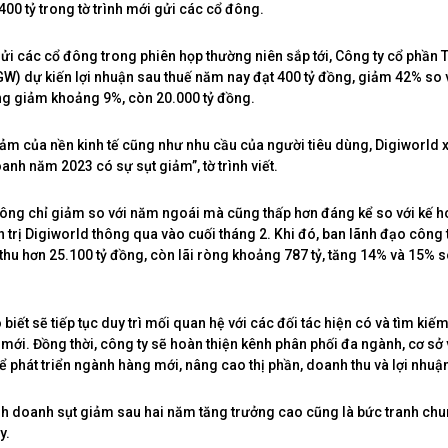
400 tỷ trong tờ trình mới gửi các cổ đông.
gửi các cổ đông trong phiên họp thường niên sắp tới, Công ty cổ phần 
GW) dự kiến lợi nhuận sau thuế năm nay đạt 400 tỷ đồng, giảm 42% so 
g giảm khoảng 9%, còn 20.000 tỷ đồng.
iảm của nền kinh tế cũng như nhu cầu của người tiêu dùng, Digiworld 
anh năm 2023 có sự sụt giảm”, tờ trình viết.
ông chỉ giảm so với năm ngoái mà cũng thấp hơn đáng kể so với kế 
 trị Digiworld thông qua vào cuối tháng 2. Khi đó, ban lãnh đạo công t
hu hơn 25.100 tỷ đồng, còn lãi ròng khoảng 787 tỷ, tăng 14% và 15% 
biết sẽ tiếp tục duy trì mối quan hệ với các đối tác hiện có và tìm ki
 mới. Đồng thời, công ty sẽ hoàn thiện kênh phân phối đa ngành, cơ sở 
ể phát triển ngành hàng mới, nâng cao thị phần, doanh thu và lợi nhuậ
nh doanh sụt giảm sau hai năm tăng trưởng cao cũng là bức tranh ch
y.