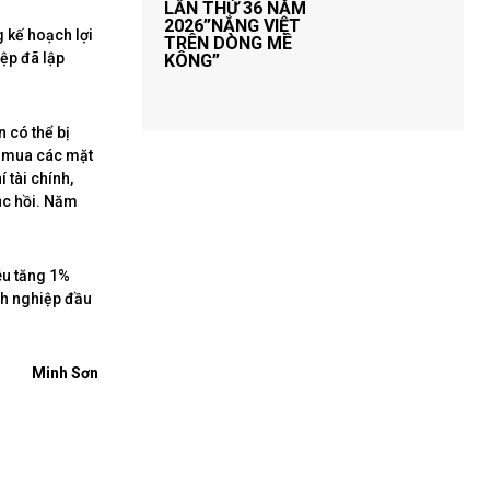
LẦN THỨ 36 NĂM
2026”NẮNG VIỆT
g kế hoạch lợi
TRÊN DÒNG MÊ
ệp đã lập
KÔNG”
 có thể bị
c mua các mặt
 tài chính,
ục hồi. Năm
êu tăng 1%
nh nghiệp đầu
Minh Sơn