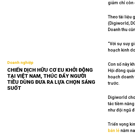
giảm chỉ còn 
Theo tài liệu 
(Digiworld, D
Doanh thu cũn
“Với sự suy g
hoạch kinh do
Doanh nghiệp
Con số này kh
CHIẾN DỊCH HỮU CƠ EU KHỞI ĐỘNG
Hội đồng quản
TẠI VIỆT NAM, THÚC ĐẨY NGƯỜI
hoạch doanh t
TIÊU DÙNG ĐƯA RA LỰA CHỌN SÁNG
trước.
SUỐT
Digiworld cho 
tác tiềm năng
như đội ngũ đ
Triển vọng ki
bán lẻ
năm na