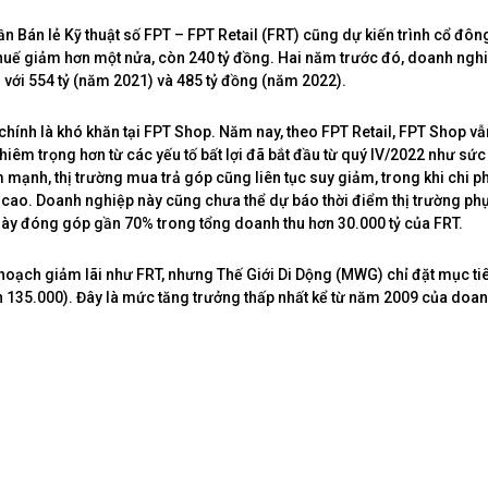
n Bán lẻ Kỹ thuật số FPT – FPT Retail (FRT) cũng dự kiến trình cổ đôn
huế giảm hơn một nửa, còn 240 tỷ đồng. Hai năm trước đó, doanh nghi
n với 554 tỷ (năm 2021) và 485 tỷ đồng (năm 2022).
hính là khó khăn tại FPT Shop. Năm nay, theo FPT Retail, FPT Shop vẫn
iêm trọng hơn từ các yếu tố bất lợi đã bắt đầu từ quý IV/2022 như sứ
mạnh, thị trường mua trả góp cũng liên tục suy giảm, trong khi chi phí
 cao. Doanh nghiệp này cũng chưa thể dự báo thời điểm thị trường ph
này đóng góp gần 70% trong tổng doanh thu hơn 30.000 tỷ của FRT.
hoạch giảm lãi như FRT, nhưng Thế Giới Di Dộng (MWG) chỉ đặt mục ti
n 135.000). Đây là mức tăng trưởng thấp nhất kể từ năm 2009 của doa