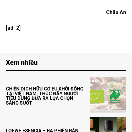
Châu An
[ad_2]
Xem nhiều
CHIẾN DỊCH HỮU CƠ EU KHỞI ĐỘNG
TẠI VIỆT NAM, THÚC ĐẨY NGƯỜI
TIÊU DÙNG ĐƯA RA LỰA CHỌN
SÁNG SUỐT
LOEWE ESENCIA – BA PHIÊN BẢN,