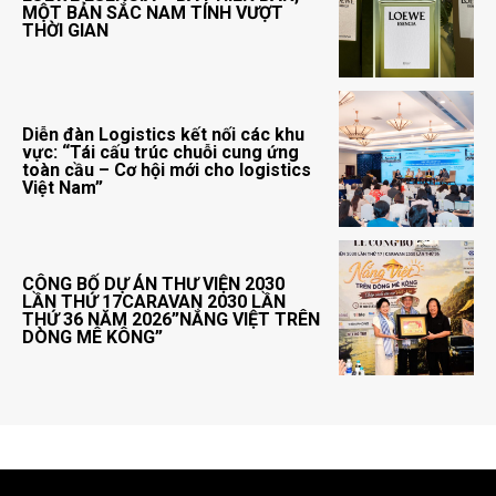
MỘT BẢN SẮC NAM TÍNH VƯỢT
THỜI GIAN
Diễn đàn Logistics kết nối các khu
vực: “Tái cấu trúc chuỗi cung ứng
toàn cầu – Cơ hội mới cho logistics
Việt Nam”
CÔNG BỐ DỰ ÁN THƯ VIỆN 2030
LẦN THỨ 17CARAVAN 2030 LẦN
THỨ 36 NĂM 2026”NẮNG VIỆT TRÊN
DÒNG MÊ KÔNG”