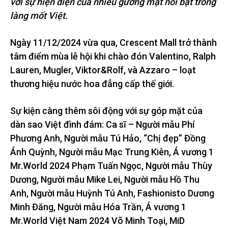
với sự hiện diện của nhiều gương mặt nổi bật trong
làng mốt Việt.
Ngày 11/12/2024 vừa qua, Crescent Mall trở thành
tâm điểm mùa lễ hội khi chào đón Valentino, Ralph
Lauren, Mugler, Viktor&Rolf, và Azzaro – loạt
thương hiệu nước hoa đẳng cấp thế giới.
Sự kiện càng thêm sôi động với sự góp mặt của
dàn sao Việt đình đám: Ca sĩ – Người mẫu Phí
Phương Anh, Người mẫu Tú Hảo, “Chị đẹp” Đồng
Ánh Quỳnh, Người mẫu Mạc Trung Kiên, Á vương 1
Mr.World 2024 Phạm Tuấn Ngọc, Người mẫu Thùy
Dương, Người mẫu Mike Lei, Người mẫu Hồ Thu
Anh, Người mẫu Huỳnh Tú Anh, Fashionisto Dương
Minh Đăng, Người mẫu Hóa Trần, Á vương 1
Mr.World Việt Nam 2024 Võ Minh Toại, MiD