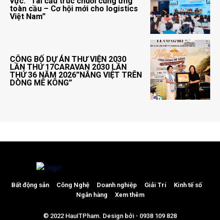
vực: “Tái cấu trúc chuỗi cung ứng
toàn cầu – Cơ hội mới cho logistics
Việt Nam”
CÔNG BỐ DỰ ÁN THƯ VIỆN 2030
LẦN THỨ 17CARAVAN 2030 LẦN
THỨ 36 NĂM 2026”NẮNG VIỆT TRÊN
DÒNG MÊ KÔNG”
Bất động sản
Công Nghệ
Doanh nghiệp
Giải Trí
Kinh tế số
Ngân hàng
Xem thêm
© 2022 HauITPham. Design bởi - 0938 109 828