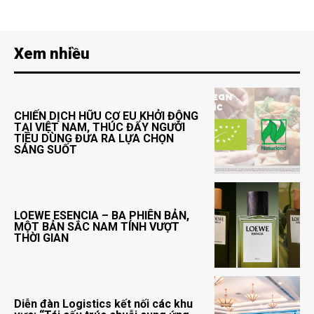
Xem nhiều
CHIẾN DỊCH HỮU CƠ EU KHỞI ĐỘNG
TẠI VIỆT NAM, THÚC ĐẨY NGƯỜI
TIÊU DÙNG ĐƯA RA LỰA CHỌN
SÁNG SUỐT
LOEWE ESENCIA – BA PHIÊN BẢN,
MỘT BẢN SẮC NAM TÍNH VƯỢT
THỜI GIAN
Diễn đàn Logistics kết nối các khu