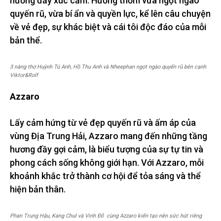
hương đầy xúc cảm. Hương thơm vừa ngọt ngào
quyến rũ, vừa bí ẩn và quyền lực, kể lên câu chuyện
về vẻ đẹp, sự khác biệt và cái tôi độc đáo của mỗi
bản thể.
3 nàng thơ Huỳnh Tú Anh, Hồ Thu Anh và Nheephan ngọt ngào quyến rũ bên cạnh
Viktor&Rolf
Azzaro
Lấy cảm hứng từ vẻ đẹp quyến rũ và ấm áp của
vùng Địa Trung Hải, Azzaro mang đến những tầng
hương đầy gợi cảm, là biểu tượng của sự tự tin và
phong cách sống không giới hạn. Với Azzaro, mỗi
khoảnh khắc trở thành cơ hội để tỏa sáng và thể
hiện bản thân.
Phan Trung Hậu, Kang Chul và Vinh Đỗ cùng Azzaro kiến tạo nên sức hút riêng