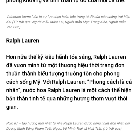
phóng khoáng và tinh thần tự do của mỗi cá thể.
Valentino Uomo luôn là sự lựa chọn hoàn hảo trong tủ đồ của các chàng trai hiện
đại (Từ trái qua: Người mẫu Mike Lei, Người mẫu Mạc Trung Kiên, Người mẫu
Văn Đức)
Ralph Lauren
Hơn nửa thế kỷ kiêu hãnh tỏa sáng, Ralph Lauren
đã vươn mình từ một thương hiệu thời trang đơn
thuần thành biểu tượng trường tồn cho phong
cách sống Mỹ. Với Ralph Lauren: “Phong cách là cá
nhân“, nước hoa Ralph Lauren là một cách thể hiện
bản thân tinh tế qua những hương thơm vượt thời
gian.
Polo 67 – tạo hương mới nhất từ nhà Ralph Lauren được nồng nhiệt đón nhận bởi
Dương Minh Đăng, Phạm Tuấn Ngọc, Võ Minh Toại và Hoá Trần (từ trái qua)