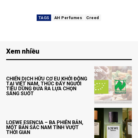
TAGS
AH Perfumes
Creed
Xem nhiều
CHIẾN DỊCH HỮU CƠ EU KHỞI ĐỘNG
TẠI VIỆT NAM, THÚC ĐẨY NGƯỜI
TIÊU DÙNG ĐƯA RA LỰA CHỌN
SÁNG SUỐT
LOEWE ESENCIA – BA PHIÊN BẢN,
MỘT BẢN SẮC NAM TÍNH VƯỢT
THỜI GIAN