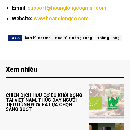
Email:
support@hoanglongcogmail.com
Website:
www.hoanglongco.com
TAGS
bao bì carton
Bao Bì Hoàng Long
Hoàng Long
Xem nhiều
CHIẾN DỊCH HỮU CƠ EU KHỞI ĐỘNG
TẠI VIỆT NAM, THÚC ĐẨY NGƯỜI
TIÊU DÙNG ĐƯA RA LỰA CHỌN
SÁNG SUỐT