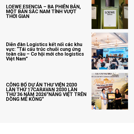
LOEWE ESENCIA – BA PHIÊN BẢN,
MỘT BẢN SẮC NAM TÍNH VƯỢT
THỜI GIAN
Diễn đàn Logistics kết nối các khu
vực: “Tái cấu trúc chuỗi cung ứng
toàn cầu – Cơ hội mới cho logistics
Việt Nam”
CÔNG BỐ DỰ ÁN THƯ VIỆN 2030
LẦN THỨ 17CARAVAN 2030 LẦN
THỨ 36 NĂM 2026”NẮNG VIỆT TRÊN
DÒNG MÊ KÔNG”