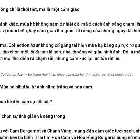
ông chỉ là thời tiết, mà là một cảm giác
nh khắc, mùa hè không nằm ở nhiệt độ, mà ở cách ánh sáng chạm lên
 vị muối biển, hay cảm giác thư giãn rất riêng của những ngày dài hơn
ms, Collection Azur không cố gắng tái hiện mùa hạ bằng sự rực rỡ q
 tập chọn một lối đi tinh tế hơn: nhẹ, thoáng và giàu hình ảnh. Đó là m
i mọi thứ diễn ra chậm rãi, nhưng cảm xúc lại lan tỏa rất lâu.
Collection Azur – ba trạng thái khác nhau của mùa hạ: tinh khôi, rực rỡ và khoáng đạt.
– Mùa hè bắt đầu từ ánh nắng trắng và hoa cam
ùa hè đều cần sự nổi bật?
ại chọn sự tinh giản và sáng trong.
 với Cam Bergamot và Chanh Vàng, mang đến cảm giác tươi sạch, n
 sớm bên bờ biển. Trái tim Hoa Cam và Hoa Hồng Bulgaria bung nở nh