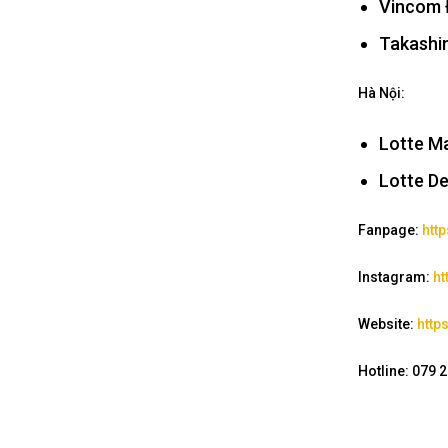
Vincom Đ
Takashi
Hà Nội:
Lotte Ma
Lotte D
Fanpage:
htt
Instagram:
ht
Website:
http
Hotline: 079 