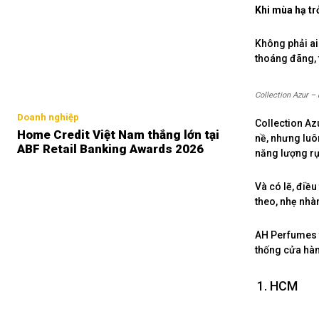
Khi mùa hạ tr
Không phải ai
thoáng đãng, 
Collection Azur – 
Doanh nghiệp
Collection Az
Home Credit Việt Nam thắng lớn tại
nề, nhưng luô
ABF Retail Banking Awards 2026
năng lượng rự
Và có lẽ, điều
theo, nhẹ nhàn
AH Perfumes t
thống cửa hàn
HCM