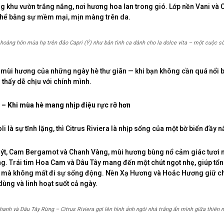
g khu vườn trắng nắng, nơi hương hoa lan trong gió. Lớp nền Vani và
 thể bằng sự mềm mại, mịn màng trên da.
h hoàng hôn mùa hạ trên đảo Capri (Ý) như bản tình ca dành cho la dolce vita – một cuộc số
là mùi hương của những ngày hè thư giãn — khi bạn không cần quá nổi b
 thấy dễ chịu với chính mình.
a – Khi mùa hè mang nhịp điệu rực rỡ hơn
li là sự tĩnh lặng, thì Citrus Riviera là nhịp sống của một bờ biển đầy 
ýt, Cam Bergamot và Chanh Vàng, mùi hương bùng nổ cảm giác tươi m
g. Trái tim Hoa Cam và Dâu Tây mang đến một chút ngọt nhẹ, giúp tổng
mà không mất đi sự sống động. Nền Xạ Hương và Hoắc Hương giữ c
dùng và linh hoạt suốt cả ngày.
hanh và Dâu Tây Rừng – Citrus Riviera gợi lên hình ảnh ngôi nhà trắng ẩn mình giữa thiên 