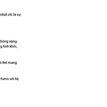
nhất chỉ là sự
 không nặng
 tinh khôi,
 có thể mang
rfums với hệ