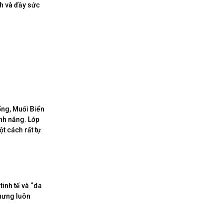
ch và đầy sức
ống, Muối Biển
nh nắng. Lớp
t cách rất tự
inh tế và “da
nhưng luôn