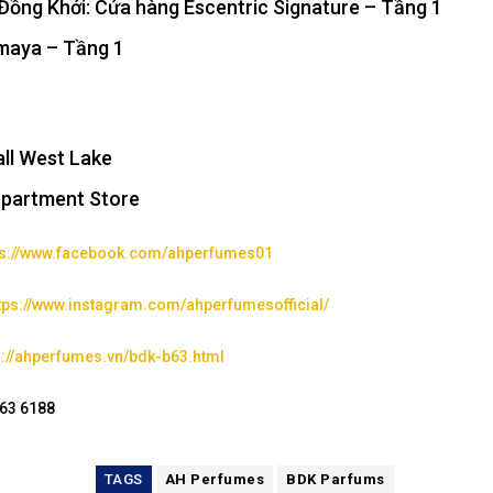
ồng Khởi: Cửa hàng Escentric Signature – Tầng 1
maya – Tầng 1
ll West Lake
epartment Store
ps://www.facebook.com/ahperfumes01
tps://www.instagram.com/ahperfumesofficial/
s://ahperfumes.vn/bdk-b63.html
263 6188
TAGS
AH Perfumes
BDK Parfums