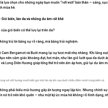
a là lựa chọn cho những ngày bạn muốn “refresh” bản thân — sáng, sạ
nh mùa hè.
– Gió biển, làn da và những dư âm rất khẽ
của gió biển có thể lưu lại trên da?
không trả lời bằng sự rõ ràng, mà bằng trải nghiệm.
 Cam Bergamot và Bưởi mang lại sự tươi mát nhẹ nhàng. Khi lắng xu
tạo nên cảm giác khoáng đạt, hơi mặn, như làn gió lướt qua da dưới á
và Long Diên Hương giúp tổng thể trở nên ấm áp hơn, giữ lại dư âm mộ
trưng với nốt hương muối biển gợi nhớ làn da ấm sau buổi chiều đắm mình trong biển cả.
không phải kiểu mùi hương gây ấn tượng ngay lập tức. Nhưng chính sự t
khiến nó trở nên khó quên — như một ký ức mùa hè không rõ hình dạng, 