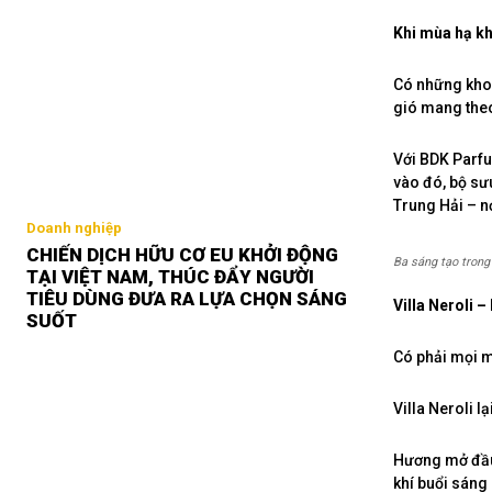
Khi mùa hạ kh
Có những khoả
gió mang theo
Với BDK Parfu
vào đó, bộ sưu
Trung Hải – nơ
Doanh nghiệp
CHIẾN DỊCH HỮU CƠ EU KHỞI ĐỘNG
Ba sáng tạo trong 
TẠI VIỆT NAM, THÚC ĐẨY NGƯỜI
TIÊU DÙNG ĐƯA RA LỰA CHỌN SÁNG
Villa Neroli 
SUỐT
Có phải mọi m
Villa Neroli l
Hương mở đầu
khí buổi sáng