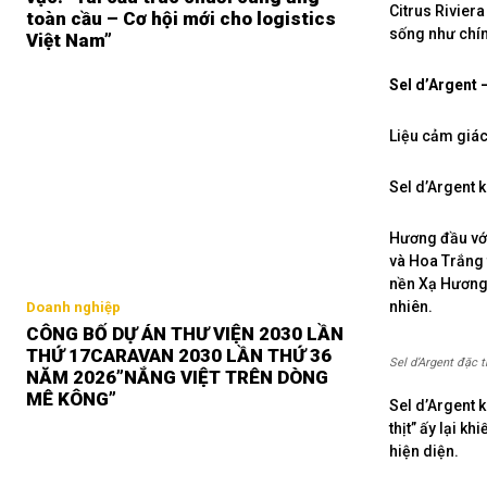
Citrus Rivier
toàn cầu – Cơ hội mới cho logistics
sống như chí
Việt Nam”
Sel d’Argent 
Liệu cảm giác 
Sel d’Argent 
Hương đầu với
và Hoa Trắng 
nền Xạ Hương 
nhiên.
Doanh nghiệp
CÔNG BỐ DỰ ÁN THƯ VIỆN 2030 LẦN
THỨ 17CARAVAN 2030 LẦN THỨ 36
Sel d’Argent đặc 
NĂM 2026”NẮNG VIỆT TRÊN DÒNG
MÊ KÔNG”
Sel d’Argent 
thịt” ấy lại 
hiện diện.