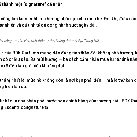
ở thành một “signature” cá nhân
 cũng tìm kiếm một mùi hương phức tạp cho mùa hè. Đôi khi, điều cần 
tự nhiên và đủ tinh tế để đồng hành suốt ngày dài.
ba sáng tạo tôn vinh tinh thần tự do thoáng đạt của Địa Trung Hải.
ur của BDK Parfums mang đến đúng tinh thần đó: không phô trương,
n có chiều sâu. Ba mùi hương — ba cách cảm nhận mùa hạ: từ ánh nắng
c rỡ đến làn gió biển khoáng đạt.
 thú vị nhất là: mùa hè không còn là nơi bạn phải đến — mà là thứ bạn
g trên làn da.
ự hào là nhà phân phối nước hoa chính hãng của thương hiệu BDK Pa
g Escentric Signature tại: