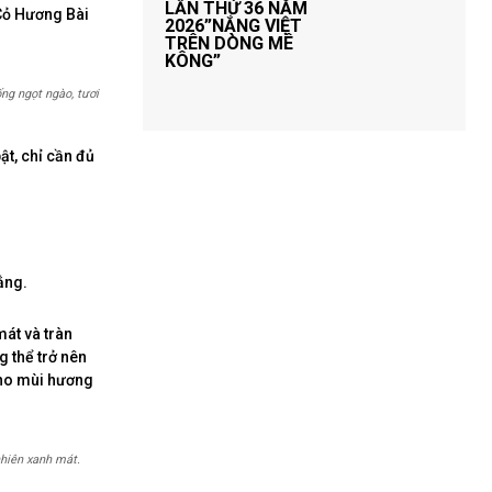
LẦN THỨ 36 NĂM
 Cỏ Hương Bài
2026”NẮNG VIỆT
TRÊN DÒNG MÊ
KÔNG”
ng ngọt ngào, tươi
ật, chỉ cần đủ
nắng.
át và tràn
 thể trở nên
ho mùi hương
nhiên xanh mát.