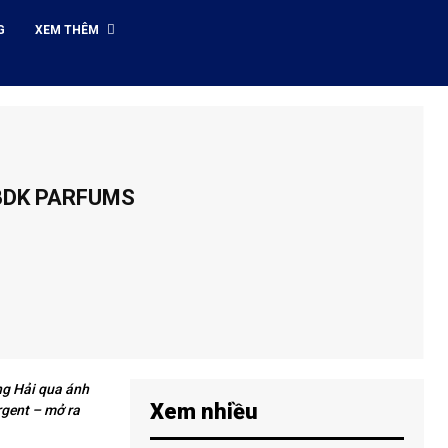
G
XEM THÊM
 BDK PARFUMS
ng Hải qua ánh
Xem nhiều
Argent – mở ra