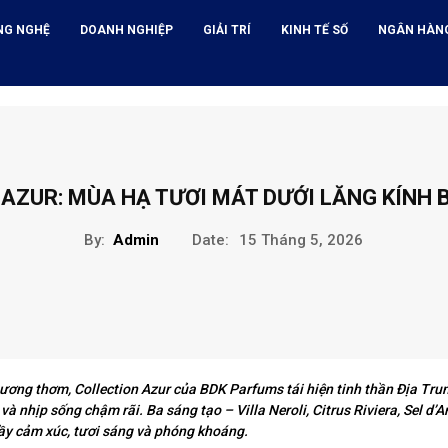
NG NGHỆ
DOANH NGHIỆP
GIẢI TRÍ
KINH TẾ SỐ
NGÂN HÀN
AZUR: MÙA HẠ TƯƠI MÁT DƯỚI LĂNG KÍNH
By:
Admin
Date:
15 Tháng 5, 2026
hương thơm, Collection Azur của BDK Parfums tái hiện tinh thần Địa Tru
 và nhịp sống chậm rãi. Ba sáng tạo – Villa Neroli, Citrus Riviera, Sel d’
y cảm xúc, tươi sáng và phóng khoáng.