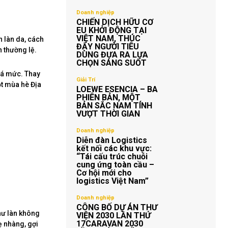
Doanh nghiệp
CHIẾN DỊCH HỮU CƠ
EU KHỞI ĐỘNG TẠI
VIỆT NAM, THÚC
 làn da, cách
ĐẨY NGƯỜI TIÊU
 thường lệ.
DÙNG ĐƯA RA LỰA
CHỌN SÁNG SUỐT
uá mức. Thay
Giải Trí
ột mùa hè Địa
LOEWE ESENCIA – BA
PHIÊN BẢN, MỘT
BẢN SẮC NAM TÍNH
VƯỢT THỜI GIAN
Doanh nghiệp
Diễn đàn Logistics
kết nối các khu vực:
“Tái cấu trúc chuỗi
cung ứng toàn cầu –
Cơ hội mới cho
logistics Việt Nam”
Doanh nghiệp
CÔNG BỐ DỰ ÁN THƯ
hư làn không
VIỆN 2030 LẦN THỨ
17CARAVAN 2030
ẹ nhàng, gợi