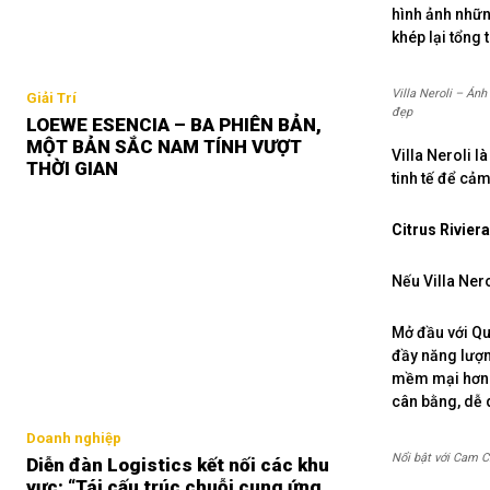
hình ảnh nhữn
khép lại tổng
Villa Neroli – Án
Giải Trí
đẹp
LOEWE ESENCIA – BA PHIÊN BẢN,
MỘT BẢN SẮC NAM TÍNH VƯỢT
Villa Neroli 
THỜI GIAN
tinh tế để cảm
Citrus Rivier
Nếu Villa Nero
Mở đầu với Qu
đầy năng lượn
mềm mại hơn 
cân bằng, dễ 
Doanh nghiệp
Nổi bật với Cam C
Diễn đàn Logistics kết nối các khu
vực: “Tái cấu trúc chuỗi cung ứng