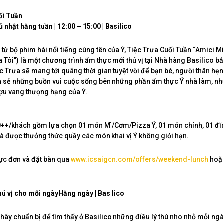
ối Tuần
 nhật hằng tuần | 12:00 – 15:00 | Basilico
từ bộ phim hài nổi tiếng cùng tên của Ý, Tiệc Trưa Cuối Tuần “Amici M
 Tôi”) là một chương trình ẩm thực mới thú vị tại Nhà hàng Basilico bắ
ệc Trưa sẽ mang tới quãng thời gian tuyệt vời để bạn bè, người thân hẹ
ia sẻ những buồn vui cuộc sống bên những phần ẩm thực Ý nhà làm, nh
ượu vang thượng hạng của Ý.
0++/khách gồm lựa chọn 01 món Mì/Cơm/Pizza Ý, 01 món chính, 01 đ
à được thưởng thức quầy các món khai vị Ý không giới hạn.
ực đơn và đặt bàn qua
www.icsaigon.com/offers/weekend-lunch
hoặ
ú vị cho mỗi ngàyHằng ngày | Basilico
 hãy chuẩn bị để tìm thấy ở Basilico những điều lý thú nho nhỏ mỗi ngà