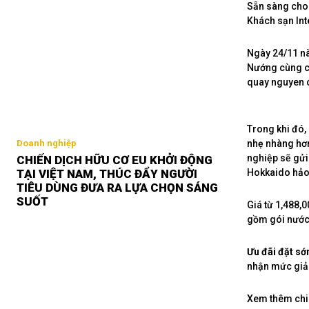
Sẵn sàng cho 
Khách sạn Int
Ngày 24/11 nà
Nướng cùng cá
quay nguyen 
Trong khi đó,
nhẹ nhàng hơ
Doanh nghiệp
nghiệp sẽ gửi
CHIẾN DỊCH HỮU CƠ EU KHỞI ĐỘNG
Hokkaido hảo
TẠI VIỆT NAM, THÚC ĐẨY NGƯỜI
TIÊU DÙNG ĐƯA RA LỰA CHỌN SÁNG
SUỐT
Giá từ 1,488,
gồm gói nước
Ưu đãi đặt sớ
nhận mức giảm
Xem thêm chi t