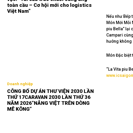
toàn cầu – Cơ hội mới cho logistics
Việt Nam”
Nếu như Bếp t
Món Mới Mỗi N
piu Bella” lại
Campari cùng 
hưởng không k
Món Đặc biệt 
“La Vita piu B
www.icsaigon.
Doanh nghiệp
CÔNG BỐ DỰ ÁN THƯ VIỆN 2030 LẦN
THỨ 17CARAVAN 2030 LẦN THỨ 36
NĂM 2026”NẮNG VIỆT TRÊN DÒNG
MÊ KÔNG”