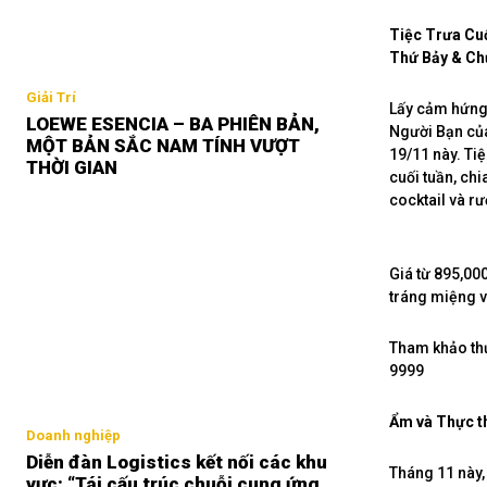
Tiệc Trưa Cu
Thứ Bảy & Chủ
Giải Trí
Lấy cảm hứng 
LOEWE ESENCIA – BA PHIÊN BẢN,
Người Bạn của
MỘT BẢN SẮC NAM TÍNH VƯỢT
19/11 này. Ti
THỜI GIAN
cuối tuần, ch
cocktail và r
Giá từ 895,00
tráng miệng v
Tham khảo th
9999
Ẩm và Thực th
Doanh nghiệp
Diễn đàn Logistics kết nối các khu
Tháng 11 này,
vực: “Tái cấu trúc chuỗi cung ứng