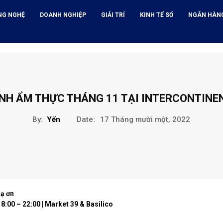
NG NGHỆ
DOANH NGHIỆP
GIẢI TRÍ
KINH TẾ SỐ
NGÂN HÀN
NH ẨM THỰC THÁNG 11 TẠI INTERCONTINE
By:
Yến
Date:
17 Tháng mười một, 2022
ạ ơn
18:00 – 22:00 | Market 39 & Basilico