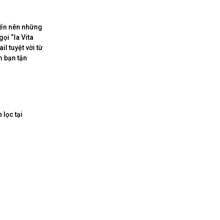
iến nên những
ọi “la Vita
l tuyệt vời từ
m bạn tận
 lọc tại