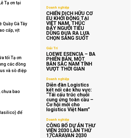
ễ Tạ ơn tại
Doanh nghiệp
CHIẾN DỊCH HỮU CƠ
EU KHỞI ĐỘNG TẠI
VIỆT NAM, THÚC
về Quầy Gà Tây
ĐẨY NGƯỜI TIÊU
o cấp, vịt
DÙNG ĐƯA RA LỰA
CHỌN SÁNG SUỐT
Giải Trí
LOEWE ESENCIA – BA
a tối Tạ ơn
PHIÊN BẢN, MỘT
BẢN SẮC NAM TÍNH
ùng các đồng
VƯỢT THỜI GIAN
gus và sò điệp
Doanh nghiệp
Diễn đàn Logistics
kết nối các khu vực:
, chưa bao
“Tái cấu trúc chuỗi
cung ứng toàn cầu –
Cơ hội mới cho
logistics Việt Nam”
Basilico) để
Doanh nghiệp
CÔNG BỐ DỰ ÁN THƯ
VIỆN 2030 LẦN THỨ
17CARAVAN 2030