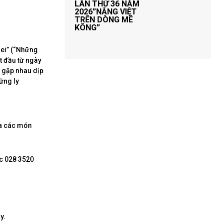
LẦN THỨ 36 NĂM
2026”NẮNG VIỆT
TRÊN DÒNG MÊ
KÔNG”
iei” (“Những
t đầu từ ngày
n gặp nhau dịp
ững ly
ĩa các món
c 028 3520
y.