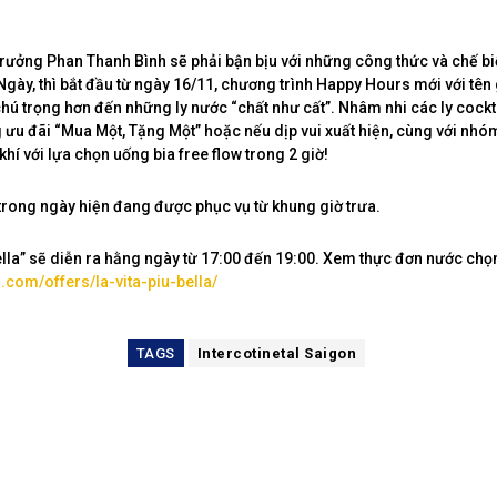
rưởng Phan Thanh Bình sẽ phải bận bịu với những công thức và chế b
gày, thì bắt đầu từ ngày 16/11, chương trình Happy Hours mới với tên g
 chú trọng hơn đến những ly nước “chất như cất”. Nhâm nhi các ly cocktai
ưu đãi “Mua Một, Tặng Một” hoặc nếu dịp vui xuất hiện, cùng với nhó
hí với lựa chọn uống bia free flow trong 2 giờ!
trong ngày hiện đang được phục vụ từ khung giờ trưa.
ella” sẽ diễn ra hằng ngày từ 17:00 đến 19:00. Xem thực đơn nước chọn
com/offers/la-vita-piu-bella/
TAGS
Intercotinetal Saigon