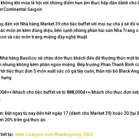
không khí mùa lễ hội với những điểm hẹn ẩm thực hấp dẫn dành cho L
erContinental Saigon.
y, đến với Nhà hàng Market 39 cho tiệc buffet với mọi sự chú ý sẽ đổ 
c món ăn kèm đúng điệu, bên cạnh những phần hải sản Nha Trang ca
con và các món tráng miệng đầy nghệ thuật.
 Nhà hàng Basilico sẽ chào đón thực khách đến để thưởng thức một bữ
n nhưng không kém phần ngon miệng. Bếp trưởng Phan Thanh Bình c
 tới tiệc thực đơn 5 món xuất sắc có gà tây cuốn, thăn nội bò Black An
 hạng.
000đ++/khách cho tiệc buffet và từ 888,000đ++/khách cho thực đơn set
.
m:
Đặt ngay từ nay đến hết ngày 17 (dành cho Market 39) hoặc 20 (tại 
 20% trên giá thức ăn.
iết tại:
www.icsaigon.com/thanksgiving-2022