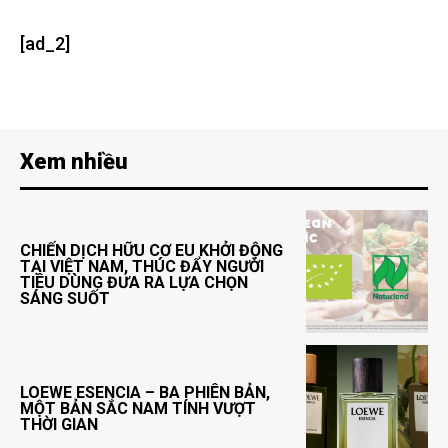
[ad_2]
Xem nhiều
CHIẾN DỊCH HỮU CƠ EU KHỞI ĐỘNG
TẠI VIỆT NAM, THÚC ĐẨY NGƯỜI
TIÊU DÙNG ĐƯA RA LỰA CHỌN
SÁNG SUỐT
LOEWE ESENCIA – BA PHIÊN BẢN,
MỘT BẢN SẮC NAM TÍNH VƯỢT
THỜI GIAN