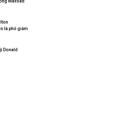
a ông Massad
lton
òn là phó giám