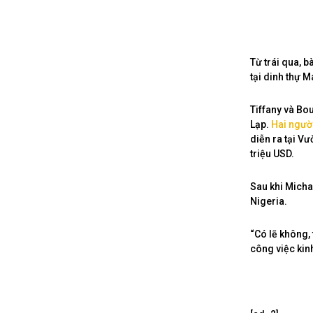
Từ trái qua, 
tại dinh thự 
Tiffany và Bo
Lạp.
Hai ngườ
diễn ra tại V
triệu USD.
Sau khi Micha
Nigeria.
“Có lẽ không, 
công việc kin