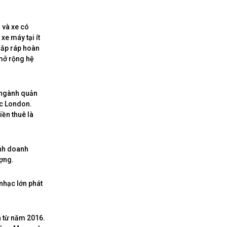
 và xe có
xe máy tại ít
lắp ráp hoàn
 mở rộng hệ
c ngành quản
ọc London.
iền thuê là
inh doanh
ượng.
nhạc lớn phát
a từ năm 2016.