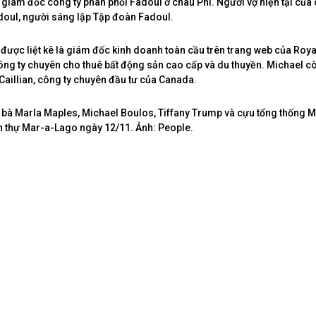
giám đốc công ty phân phối Fadoul ở châu Phi. Người vợ hiện tại củ
doul, người sáng lập Tập đoàn Fadoul.
được liệt kê là giám đốc kinh doanh toàn cầu trên trang web của Roya
ông ty chuyên cho thuê bất động sản cao cấp và du thuyền. Michael c
Caillian, công ty chuyên đầu tư của Canada.