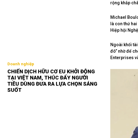
rộng khắp châ
Michael Boulo
là con thứ ha
Hiệp hội Nghệ 
Ngoài khối tài
đô” nhờ đế chế
Enterprises v
Doanh nghiệp
CHIẾN DỊCH HỮU CƠ EU KHỞI ĐỘNG
TẠI VIỆT NAM, THÚC ĐẨY NGƯỜI
TIÊU DÙNG ĐƯA RA LỰA CHỌN SÁNG
SUỐT