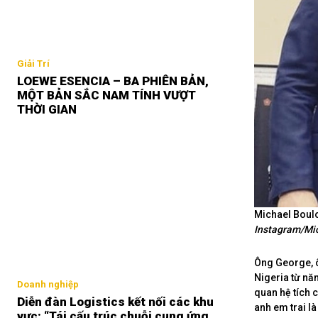
Giải Trí
LOEWE ESENCIA – BA PHIÊN BẢN,
MỘT BẢN SẮC NAM TÍNH VƯỢT
THỜI GIAN
Michael Boulo
Instagram/Mic
Ông George, ô
Nigeria từ nă
Doanh nghiệp
quan hệ tích 
Diễn đàn Logistics kết nối các khu
anh em trai l
vực: “Tái cấu trúc chuỗi cung ứng