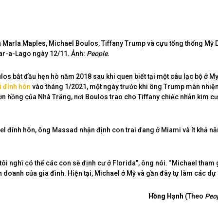
bà Marla Maples, Michael Boulos, Tiffany Trump và cựu tổng thống Mỹ
Mar-a-Lago ngày 12/11. Ảnh:
People
.
ulos bắt đầu hẹn hò năm 2018 sau khi quen biết tại một câu lạc bộ ở M
i đính hôn
vào tháng 1/2021, một ngày trước khi ông Trump mãn nhiệ
ườn hồng của Nhà Trắng, nơi Boulos trao cho Tiffany chiếc nhẫn kim cươ
el đính hôn, ông Massad nhận định con trai đang ở Miami và ít khả nă
tôi nghĩ có thể các con sẽ định cư ở Florida”, ông nói. “Michael tham 
h doanh của gia đình. Hiện tại, Michael ở Mỹ và gần đây tự làm các dự 
Hồng Hạnh
(Theo
Peop