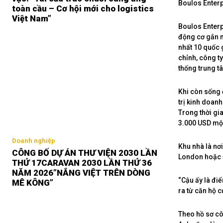
Boulos Enterp
toàn cầu – Cơ hội mới cho logistics
Việt Nam”
Boulos Enterp
động cơ gắn ng
nhất 10 quốc 
chỉnh, công t
thống trung t
Khi còn sống 
trị kinh doan
Trong thời gia
3.000 USD một
Doanh nghiệp
Khu nhà là nơ
CÔNG BỐ DỰ ÁN THƯ VIỆN 2030 LẦN
London hoặc Đ
THỨ 17CARAVAN 2030 LẦN THỨ 36
NĂM 2026”NẮNG VIỆT TRÊN DÒNG
“Cậu ấy là đi
MÊ KÔNG”
ra từ căn hộ 
Theo hồ sơ cô