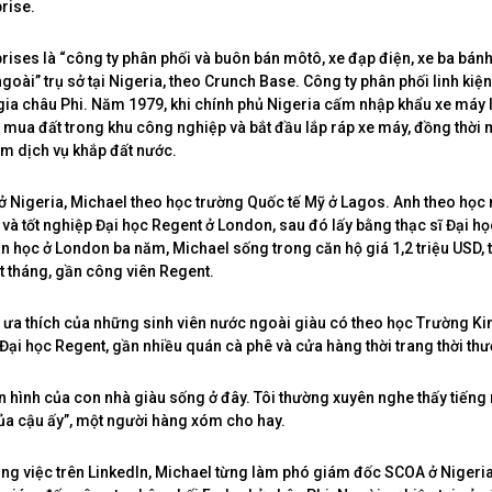
rise.
rises là “công ty phân phối và buôn bán môtô, xe đạp điện, xe ba bánh
oài” trụ sở tại Nigeria, theo Crunch Base. Công ty phân phối linh kiện 
gia châu Phi. Năm 1979, khi chính phủ Nigeria cấm nhập khẩu xe máy 
y mua đất trong khu công nghiệp và bắt đầu lắp ráp xe máy, đồng thời
âm dịch vụ khắp đất nước.
ở Nigeria, Michael theo học trường Quốc tế Mỹ ở Lagos. Anh theo họ
h và tốt nghiệp Đại học Regent ở London, sau đó lấy bằng thạc sĩ Đại h
n học ở London ba năm, Michael sống trong căn hộ giá 1,2 triệu USD, t
 tháng, gần công viên Regent.
i ưa thích của những sinh viên nước ngoài giàu có theo học Trường K
ại học Regent, gần nhiều quán cà phê và cửa hàng thời trang thời th
ển hình của con nhà giàu sống ở đây. Tôi thường xuyên nghe thấy tiếng 
của cậu ấy”, một người hàng xóm cho hay.
ng việc trên Linkedln, Michael từng làm phó giám đốc SCOA ở Nigeri