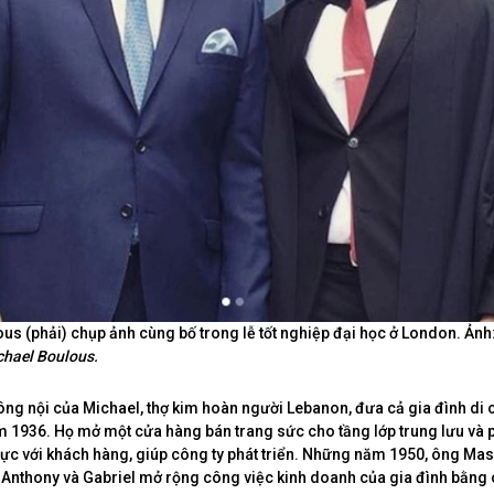
us (phải) chụp ảnh cùng bố trong lễ tốt nghiệp đại học ở London. Ảnh
hael Boulous.
ng nội của Michael, thợ kim hoàn người Lebanon, đưa cả gia đình di 
m 1936. Họ mở một cửa hàng bán trang sức cho tầng lớp trung lưu và p
cực với khách hàng, giúp công ty phát triển. Những năm 1950, ông Ma
à Anthony và Gabriel mở rộng công việc kinh doanh của gia đình bằng