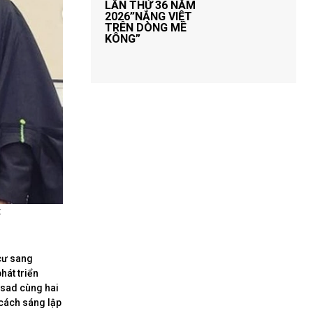
LẦN THỨ 36 NĂM
2026”NẮNG VIỆT
TRÊN DÒNG MÊ
KÔNG”
:
cư sang
hát triển
ssad cùng hai
 cách sáng lập