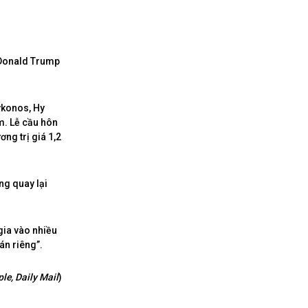
 Donald Trump
ykonos, Hy
m. Lễ cầu hôn
ng trị giá 1,2
ng quay lại
gia vào nhiều
án riêng”.
le, Daily Mail
)