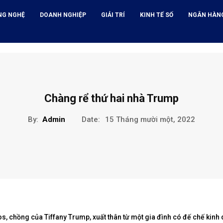
NG NGHỆ
DOANH NGHIỆP
GIẢI TRÍ
KINH TẾ SỐ
NGÂN HÀN
Chàng rể thứ hai nhà Trump
By:
Admin
Date:
15 Tháng mười một, 2022
s, chồng của Tiffany Trump, xuất thân từ một gia đình có đế chế kinh 