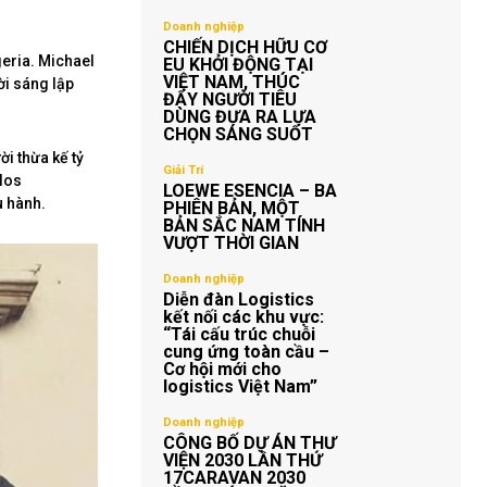
Doanh nghiệp
CHIẾN DỊCH HỮU CƠ
geria. Michael
EU KHỞI ĐỘNG TẠI
VIỆT NAM, THÚC
ời sáng lập
ĐẨY NGƯỜI TIÊU
DÙNG ĐƯA RA LỰA
CHỌN SÁNG SUỐT
ời thừa kế tỷ
Giải Trí
ulos
LOEWE ESENCIA – BA
u hành.
PHIÊN BẢN, MỘT
BẢN SẮC NAM TÍNH
VƯỢT THỜI GIAN
Doanh nghiệp
Diễn đàn Logistics
kết nối các khu vực:
“Tái cấu trúc chuỗi
cung ứng toàn cầu –
Cơ hội mới cho
logistics Việt Nam”
Doanh nghiệp
CÔNG BỐ DỰ ÁN THƯ
VIỆN 2030 LẦN THỨ
17CARAVAN 2030