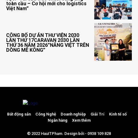
toàn cầu – Cơ hội mới cho logistics
Việt Nam”
CÔNG BỐ DỰ ÁN THƯ VIỆN 2030
LẦN THỨ 17CARAVAN 2030 LẦN
THỨ 36 NĂM 2026”NẮNG VIỆT TRÊN
DÒNG MÊ KÔNG”
Bất động sản
Công Nghệ
Doanh nghiệp
Giải Trí
Kinh tế số
Ngân hàng
Xem thêm
© 2022 HauITPham. Design bởi - 0938 109 828