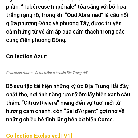
phần. “Tubéreuse Impériale” tỏa sáng với bó hoa
trắng rạng rỡ, trong khi “Oud Abramad” là cầu nối
giữa phương Đông và phương Tây, được truyền
cảm hứng từ vẻ ấm áp của cẩm thạch trong các
cung điện phương Đông.
Collection Azur
:
Collection Azur – Lời thì thầm của biển Địa Trung Hải.
Bộ sưu tập tái hiện những ký ức Địa Trung Hải đầy
chất thơ, nơi ánh nắng rực rỡ ôm lấy biển xanh sâu
thẳm. “Citrus Riviera” mang đến sự tươi mới từ
hương cam chanh, còn “Sel d’Argent” gợi nhớ về
những chiều hè tĩnh lặng bên bờ biển Corse.
Collection Exclusive
:
[PV1]