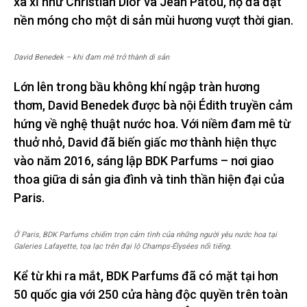
xa xỉ như Christian Dior và Jean Patou, họ đã đặt
nền móng cho một di sản mùi hương vượt thời gian.
David Benedek – khi đam mê trở thành di sản
Lớn lên trong bầu không khí ngập tràn hương
thơm, David Benedek được bà nội Édith truyền cảm
hứng về nghệ thuật nước hoa. Với niềm đam mê từ
thuở nhỏ, David đã biến giấc mơ thành hiện thực
vào năm 2016, sáng lập BDK Parfums – nơi giao
thoa giữa di sản gia đình và tinh thần hiện đại của
Paris.
Ở Paris, BDK Parfums chiếm trọn cảm tình của những người yêu nước hoa tại
Galeries Lafayette, tọa lạc trên đại lộ Champs-Élysées nổi tiếng.
Kể từ khi ra mắt, BDK Parfums đã có mặt tại hơn
50 quốc gia với 250 cửa hàng độc quyền trên toàn