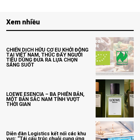
Xem nhiều
CHIẾN DỊCH HỮU CƠ EU KHỞI ĐỘNG
TẠI VIỆT NAM, THÚC ĐẨY NGƯỜI
TIÊU DÙNG ĐƯA RA LỰA CHỌN
SÁNG SUỐT
LOEWE ESENCIA – BA PHIÊN BẢN,
MỘT BẢN SẮC NAM TÍNH VƯỢT
THỜI GIAN
Diễn đàn Logistics kết nối các khu
vực: “Tái cấu trúc chuỗi cung ứng