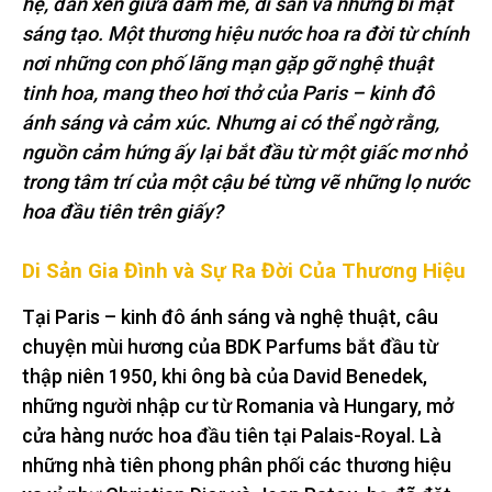
hệ, đan xen giữa đam mê, di sản và những bí mật
sáng tạo. Một thương hiệu nước hoa ra đời từ chính
nơi những con phố lãng mạn gặp gỡ nghệ thuật
tinh hoa, mang theo hơi thở của Paris – kinh đô
ánh sáng và cảm xúc. Nhưng ai có thể ngờ rằng,
nguồn cảm hứng ấy lại bắt đầu từ một giấc mơ nhỏ
trong tâm trí của một cậu bé từng vẽ những lọ nước
hoa đầu tiên trên giấy?
Di Sản Gia Đình và Sự Ra Đời Của Thương Hiệu
Tại Paris – kinh đô ánh sáng và nghệ thuật, câu
chuyện mùi hương của BDK Parfums bắt đầu từ
thập niên 1950, khi ông bà của David Benedek,
những người nhập cư từ Romania và Hungary, mở
cửa hàng nước hoa đầu tiên tại Palais-Royal. Là
những nhà tiên phong phân phối các thương hiệu