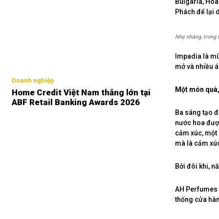
Bulgaria, Hoa
Phách để lại 
Nhẹ nhàng, trong 
Impadia là mù
mở và nhiều á
Doanh nghiệp
Một món quà,
Home Credit Việt Nam thắng lớn tại
ABF Retail Banking Awards 2026
Ba sáng tạo đ
nước hoa được
cảm xúc, một 
mà là cảm xúc
Bởi đôi khi, n
AH Perfumes t
thống cửa hàn