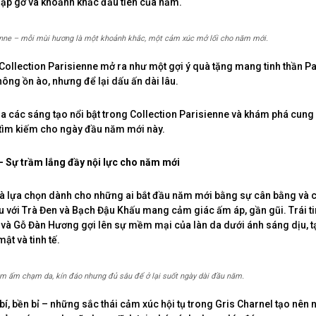
ặp gỡ và khoảnh khắc đầu tiên của năm.
enne – mỗi mùi hương là một khoảnh khắc, một cảm xúc mở lối cho năm mới.
, Collection Parisienne mở ra như một gợi ý quà tặng mang tinh thần P
hông ồn ào, nhưng để lại dấu ấn dài lâu.
 các sáng tạo nổi bật trong Collection Parisienne và khám phá cun
tìm kiếm cho ngày đầu năm mới này.
– Sự trầm lắng đầy nội lực cho năm mới
là lựa chọn dành cho những ai bắt đầu năm mới bằng sự cân bằng và c
với Trà Đen và Bạch Đậu Khấu mang cảm giác ấm áp, gần gũi. Trái t
và Gỗ Đàn Hương gợi lên sự mềm mại của làn da dưới ánh sáng dịu, t
mật và tinh tế.
m ấm chạm da, kín đáo nhưng đủ sâu để ở lại suốt ngày dài đầu năm.
bí, bền bỉ – những sắc thái cảm xúc hội tụ trong Gris Charnel tạo nên