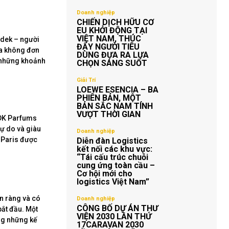
Doanh nghiệp
CHIẾN DỊCH HỮU CƠ
EU KHỞI ĐỘNG TẠI
VIỆT NAM, THÚC
edek – người
ĐẨY NGƯỜI TIÊU
oa không đơn
DÙNG ĐƯA RA LỰA
à những khoảnh
CHỌN SÁNG SUỐT
Giải Trí
LOEWE ESENCIA – BA
PHIÊN BẢN, MỘT
BẢN SẮC NAM TÍNH
VƯỢT THỜI GIAN
BDK Parfums
tự do và giàu
Doanh nghiệp
h Paris được
Diễn đàn Logistics
kết nối các khu vực:
“Tái cấu trúc chuỗi
cung ứng toàn cầu –
Cơ hội mới cho
logistics Việt Nam”
n ràng và có
Doanh nghiệp
CÔNG BỐ DỰ ÁN THƯ
ắt đầu. Một
VIỆN 2030 LẦN THỨ
ng những kế
17CARAVAN 2030