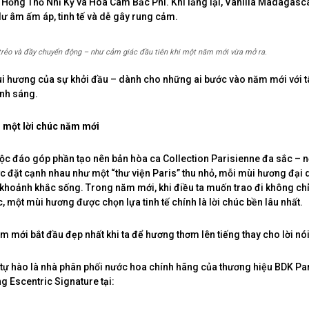
 Hồng Thổ Nhĩ Kỳ và Hoa Cam Bắc Phi. Khi lắng lại, Vanilla Madagasc
dư âm ấm áp, tinh tế và dễ gây rung cảm.
trẻo và đầy chuyển động – như cảm giác đầu tiên khi một năm mới vừa mở ra.
i hương của sự khởi đầu – dành cho những ai bước vào năm mới với 
nh sáng.
 một lời chúc năm mới
ộc đáo góp phần tạo nên bản hòa ca Collection Parisienne đa sắc – n
 đặt cạnh nhau như một “thư viện Paris” thu nhỏ, mỗi mùi hương đại 
khoảnh khắc sống. Trong năm mới, khi điều ta muốn trao đi không chỉ
, một mùi hương được chọn lựa tinh tế chính là lời chúc bền lâu nhất.
ăm mới bắt đầu đẹp nhất khi ta để hương thơm lên tiếng thay cho lời nói
ự hào là nhà phân phối nước hoa chính hãng của thương hiệu BDK Pa
g Escentric Signature tại: