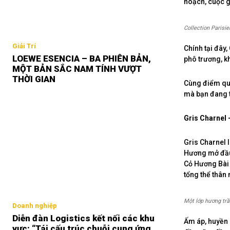
hoạch, cuộc g
Collection Parisi
Giải Trí
Chính tại đây
LOEWE ESENCIA – BA PHIÊN BẢN,
phô trương, k
MỘT BẢN SẮC NAM TÍNH VƯỢT
THỜI GIAN
Cùng điểm qua
mà bạn đang 
Gris Charnel 
Gris Charnel 
Hương mở đầu 
Cỏ Hương Bài 
tổng thể thân 
Một lớp hương trầ
Doanh nghiệp
Diễn đàn Logistics kết nối các khu
Ấm áp, huyền 
vực: “Tái cấu trúc chuỗi cung ứng