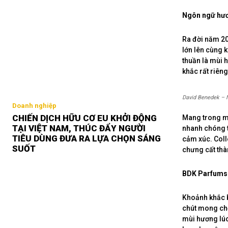
Ngôn ngữ hươ
Ra đời năm 20
lớn lên cùng 
thuần là mùi 
khắc rất riêng
David Benedek – N
Doanh nghiệp
CHIẾN DỊCH HỮU CƠ EU KHỞI ĐỘNG
Mang trong mì
TẠI VIỆT NAM, THÚC ĐẨY NGƯỜI
nhanh chóng t
TIÊU DÙNG ĐƯA RA LỰA CHỌN SÁNG
cảm xúc. Coll
SUỐT
chưng cất thà
BDK Parfums:
Khoảnh khắc b
chút mong chờ
mùi hương lúc