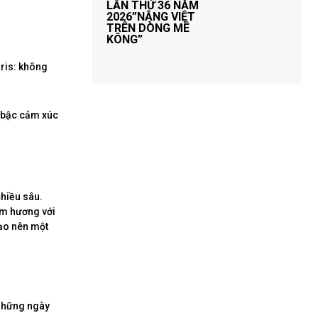
LẦN THỨ 36 NĂM
2026”NẮNG VIỆT
TRÊN DÒNG MÊ
KÔNG”
aris: không
g bậc cảm xúc
hiều sâu.
im hương với
ạo nên một
 những ngày