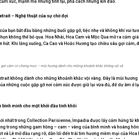
ảm xúc, mạnh mẽ nhưng tĩnh tại, phá cách nhưng kín đáo.
xtrait – Nghệ thuật của sự chờ đợi
ủa bạn bắt đầu bằng những buổi gặp gỡ, tiệc nhẹ và không khí vui tươ
a chọn không thể bỏ qua. Hoa Nhài, Hoa Cam và Mộc Qua mở ra cảm giá
ốn hút. Khi lắng xuống, Ca Cao và Hoắc Hương tạo chiều sâu gợi cảm, 
, gợi cảm có chừng mực – mùi hương dành cho những khoảnh khắc không vội vã
xtrait không dành cho những khoảnh khắc vội vàng. Đây là mùi hương
 của những cuộc gặp gỡ nơi cảm xúc được giữ lại vừa đủ, để dư âm ở lại
 bình minh cho một khởi đầu tinh khôi
ới nhất trong Collection Parisienne, Impadia được lấy cảm hứng từ 
áng trong những gam hồng – cam – vàng của bình minh và hoàng hôn.
 và Lê mở đầu rạng rỡ, dẫn lối đến trái tim hương mềm mại của Hoa