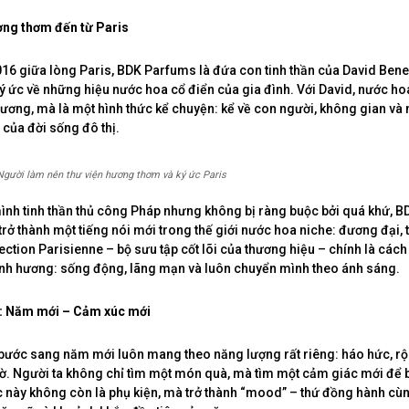
ng thơm đến từ Paris
16 giữa lòng Paris, BDK Parfums là đứa con tinh thần của David Ben
ký ức về những hiệu nước hoa cổ điển của gia đình. Với David, nước h
hương, mà là một hình thức kể chuyện: kể về con người, không gian v
 của đời sống đô thị.
gười làm nên thư viện hương thơm và ký ức Paris
nh tinh thần thủ công Pháp nhưng không bị ràng buộc bởi quá khứ, 
rở thành một tiếng nói mới trong thế giới nước hoa niche: đương đại, 
ection Parisienne – bộ sưu tập cốt lõi của thương hiệu – chính là các
nh hương: sống động, lãng mạn và luôn chuyển mình theo ánh sáng.
 Năm mới – Cảm xúc mới
ước sang năm mới luôn mang theo năng lượng rất riêng: háo hức, rộ
. Người ta không chỉ tìm một món quà, mà tìm một cảm giác mới để b
 này không còn là phụ kiện, mà trở thành “mood” – thứ đồng hành cù