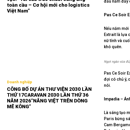
đầu năm đầy c
toàn cầu – Cơ hội mới cho logistics
Việt Nam”
Pas Ce Soir E
Nếu năm mới c
Extrait là lự
nữ tính và cu
khó quên.
Ngọt ngào vừa đủ
Pas Ce Soir E
đợi có chủ ý,
Doanh nghiệp
nói.
CÔNG BỐ DỰ ÁN THƯ VIỆN 2030 LẦN
THỨ 17CARAVAN 2030 LẦN THỨ 36
Impadia – Ánh
NĂM 2026”NẮNG VIỆT TRÊN DÒNG
MÊ KÔNG”
Là sáng tạo m
Paris bừng s
Cam Bergamot