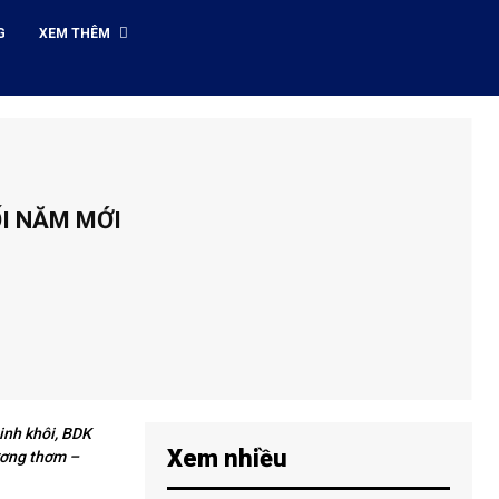
G
XEM THÊM
I NĂM MỚI
inh khôi, BDK
Xem nhiều
ương thơm –