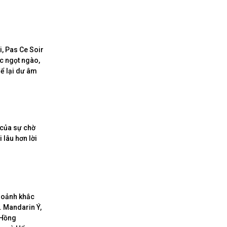
i, Pas Ce Soir
c ngọt ngào,
để lại dư âm
 của sự chờ
 lâu hơn lời
khoảnh khắc
 Mandarin Ý,
 Hồng