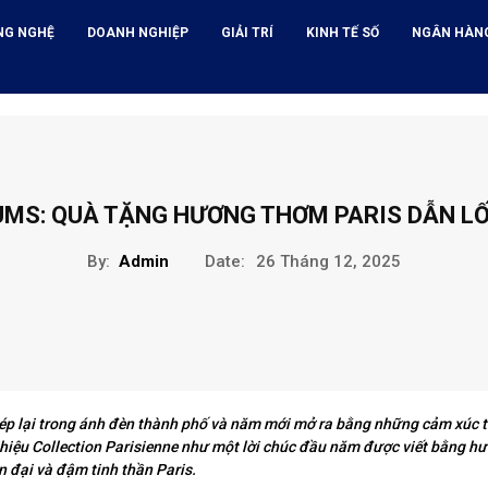
NG NGHỆ
DOANH NGHIỆP
GIẢI TRÍ
KINH TẾ SỐ
NGÂN HÀN
UMS: QUÀ TẶNG HƯƠNG THƠM PARIS DẪN LỐ
By:
Admin
Date:
26 Tháng 12, 2025
ép lại trong ánh đèn thành phố và năm mới mở ra bằng những cảm xúc t
thiệu Collection Parisienne như một lời chúc đầu năm được viết bằng h
ện đại và đậm tinh thần Paris.