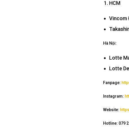
HCM
Vincom Đ
Takashi
Hà Nội:
Lotte Ma
Lotte D
Fanpage:
htt
Instagram:
ht
Website:
http
Hotline: 079 