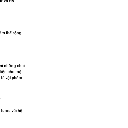
ar và Hổ
tâm thế rộng
ơi những chai
diện cho một
 là vật phẩm
.
rfums với hệ