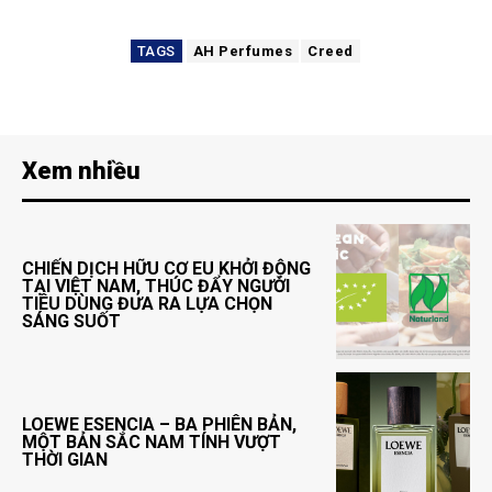
TAGS
AH Perfumes
Creed
Xem nhiều
CHIẾN DỊCH HỮU CƠ EU KHỞI ĐỘNG
TẠI VIỆT NAM, THÚC ĐẨY NGƯỜI
TIÊU DÙNG ĐƯA RA LỰA CHỌN
SÁNG SUỐT
LOEWE ESENCIA – BA PHIÊN BẢN,
MỘT BẢN SẮC NAM TÍNH VƯỢT
THỜI GIAN