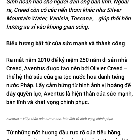
Sinh hoàn hảo cho người đàn ông bản lĩnh. Ngoài
ra, Creed còn có các nến thơm khác như Silver
Mountain Water, Vanisia, Toscana,… giúp thổi hồn
hương xa xỉ vào không gian sống.
Biểu tượng bất tử của sức mạnh và thành công
Ra mắt năm 2010 để kỷ niệm 250 năm di sản nhà
Creed, Aventus được tạo nên bởi Olivier Creed –
thế hệ thứ sáu của gia tộc nước hoa danh tiếng
nước Pháp. Lấy cảm hứng từ hình ảnh vị hoàng đế
đầy quyền lực, Aventus là hiện thân của sức mạnh,
bản lĩnh và khát vọng chinh phục.
Aventus – Hiện thân của sức mạnh, bản lĩnh và khát vọng chinh phục
Từ những nốt hương đầu rực rỡ của tiêu hồng,