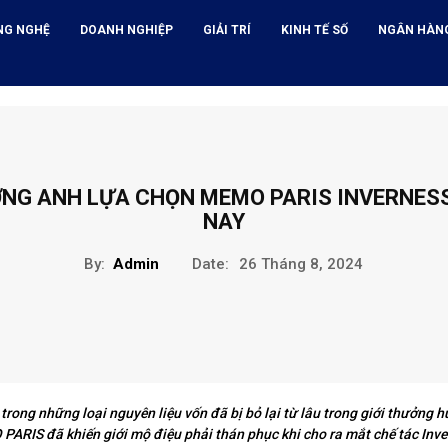
NG NGHỆ
DOANH NGHIỆP
GIẢI TRÍ
KINH TẾ SỐ
NGÂN HÀN
ƯƠNG ANH LỰA CHỌN MEMO PARIS INVERNES
NAY
By:
Admin
Date:
26 Tháng 8, 2024
trong những loại nguyên liệu vốn đã bị bỏ lại từ lâu trong giới thưởng 
ARIS đã khiến giới mộ điệu phải thán phục khi cho ra mắt chế tác Inve