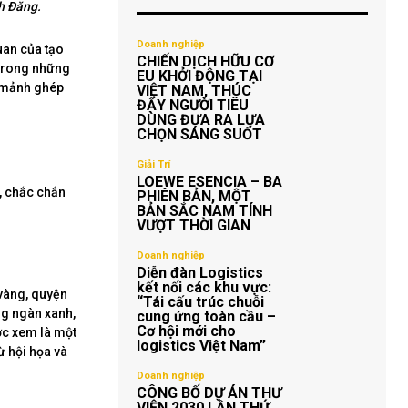
h Đăng.
Doanh nghiệp
uan của tạo
CHIẾN DỊCH HỮU CƠ
 trong những
EU KHỞI ĐỘNG TẠI
t mảnh ghép
VIỆT NAM, THÚC
ĐẨY NGƯỜI TIÊU
DÙNG ĐƯA RA LỰA
CHỌN SÁNG SUỐT
Giải Trí
LOEWE ESENCIA – BA
, chắc chắn
PHIÊN BẢN, MỘT
BẢN SẮC NAM TÍNH
VƯỢT THỜI GIAN
Doanh nghiệp
Diễn đàn Logistics
kết nối các khu vực:
vàng, quyện
“Tái cấu trúc chuỗi
ng ngàn xanh,
cung ứng toàn cầu –
Cơ hội mới cho
ợc xem là một
logistics Việt Nam”
ừ hội họa và
Doanh nghiệp
CÔNG BỐ DỰ ÁN THƯ
VIỆN 2030 LẦN THỨ