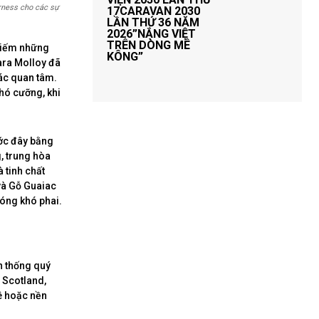
rness cho các sự
17CARAVAN 2030
LẦN THỨ 36 NĂM
2026”NẮNG VIỆT
TRÊN DÒNG MÊ
kiếm những
KÔNG”
lara Molloy đã
hác quan tâm.
hó cưỡng, khi
ước đây bằng
, trung hòa
 tinh chất
 và Gỗ Guaiac
óng khó phai.
n thống quý
a Scotland,
ê hoặc nền