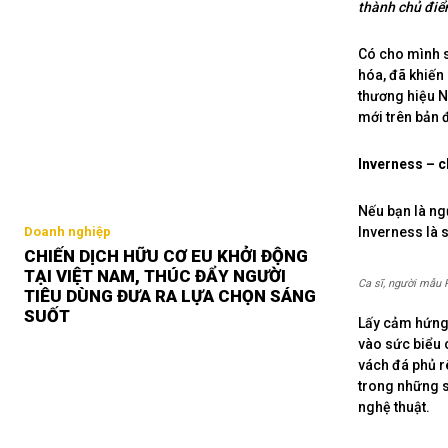
thành chủ điể
Có cho mình s
hóa, đã khiến
thương hiệu N
mới trên bản 
Inverness – c
Nếu bạn là ng
Inverness là 
Doanh nghiệp
CHIẾN DỊCH HỮU CƠ EU KHỞI ĐỘNG
TẠI VIỆT NAM, THÚC ĐẨY NGƯỜI
Ca sĩ, người mẫu 
TIÊU DÙNG ĐƯA RA LỰA CHỌN SÁNG
SUỐT
Lấy cảm hứng 
vào sức biểu 
vách đá phủ r
trong những s
nghệ thuật.