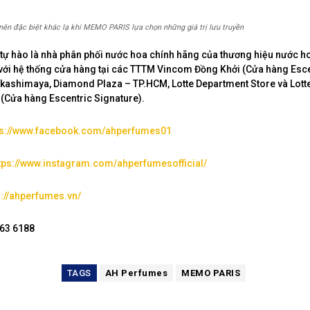
 nên đặc biệt khác lạ khi MEMO PARIS lựa chọn những giá trị lưu truyền
ự hào là nhà phân phối nước hoa chính hãng của thương hiệu nước h
ới hệ thống cửa hàng tại các TTTM Vincom Đồng Khởi (Cửa hàng Esce
akashimaya, Diamond Plaza – TP.HCM, Lotte Department Store và Lott
 (Cửa hàng Escentric Signature).
ps://www.facebook.com/ahperfumes01
tps://www.instagram.com/ahperfumesofficial/
s://ahperfumes.vn/
263 6188
TAGS
AH Perfumes
MEMO PARIS