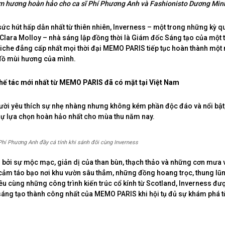
m hương hoàn hảo cho ca sĩ Phí Phương Anh và Fashionisto Dương Min
ức hút hấp dẫn nhất từ thiên nhiên, Inverness – một trong những kỳ q
 Clara Molloy – nhà sáng lập đồng thời là Giám đốc Sáng tạo của một
iche đẳng cấp nhất mọi thời đại MEMO PARIS tiếp tục hoàn thành mộ
đồ mùi hương của mình.
hế tác mới nhất từ MEMO PARIS đã có mặt tại Việt Nam
ười yêu thích sự nhẹ nhàng nhưng không kém phần độc đáo và nổi bật
sự lựa chọn hoàn hảo nhất cho mùa thu năm nay.
Phí Phương Anh đầy cá tính khi sánh đôi cùng Inverness
bởi sự mộc mạc, giản dị của than bùn, thạch thảo và những cơn mưa 
cảm táo bạo nơi khu vườn sâu thẳm, những đồng hoang trọc, thung lũ
êu cùng những công trình kiến trúc cổ kính từ Scotland, Inverness đư
áng tạo thành công nhất của MEMO PARIS khi hội tụ đủ sự khám phá t