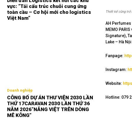
Diễn đàn Logistics kết nối các khu
vực: “Tái cấu trúc chuỗi cung ứng
toàn cầu – Cơ hội mới cho logistics
Thiết kế cũng trở
Việt Nam”
AH Perfumes t
MEMO PARIS v
Signature), T
Lake – Hà Nội
Fanpage:
htt
Instagram:
ht
Website:
http
Doanh nghiệp
CÔNG BỐ DỰ ÁN THƯ VIỆN 2030 LẦN
Hotline: 079 
THỨ 17CARAVAN 2030 LẦN THỨ 36
NĂM 2026”NẮNG VIỆT TRÊN DÒNG
MÊ KÔNG”