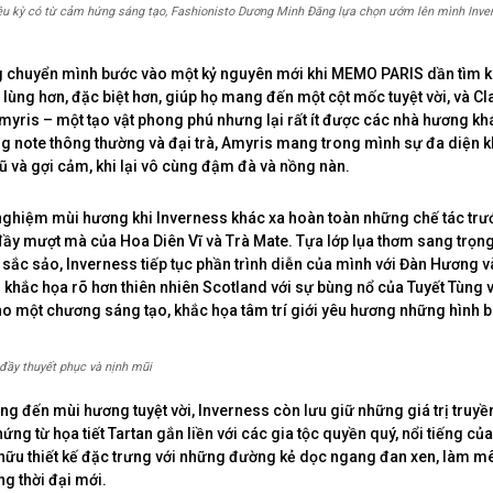
ệu kỳ có từ cảm hứng sáng tạo, Fashionisto Dương Minh Đăng lựa chọn ướm lên mình Inve
g chuyển mình bước vào một kỷ nguyên mới khi MEMO PARIS dần tìm 
 lùng hơn, đặc biệt hơn, giúp họ mang đến một cột mốc tuyệt vời, và C
myris – một tạo vật phong phú nhưng lại rất ít được các nhà hương k
g note thông thường và đại trà, Amyris mang trong mình sự đa diện k
rũ và gợi cảm, khi lại vô cùng đậm đà và nồng nàn.
nghiệm mùi hương khi Inverness khác xa hoàn toàn những chế tác tr
y mượt mà của Hoa Diên Vĩ và Trà Mate. Tựa lớp lụa thơm sang trọng
 sắc sảo, Inverness tiếp tục phần trình diễn của mình với Đàn Hương và
i khắc họa rõ hơn thiên nhiên Scotland với sự bùng nổ của Tuyết Tùng
o một chương sáng tạo, khắc họa tâm trí giới yêu hương những hình b
đầy thuyết phục và nịnh mũi
g đến mùi hương tuyệt vời, Inverness còn lưu giữ những giá trị truyề
ứng từ họa tiết Tartan gắn liền với các gia tộc quyền quý, nổi tiếng củ
hữu thiết kế đặc trưng với những đường kẻ dọc ngang đan xen, làm m
g thời đại mới.