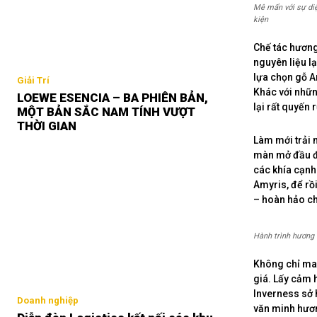
Mê mẩn với sự di
kiện
Chế tác hươn
nguyên liệu lạ
lựa chọn gỗ A
Giải Trí
Khác với nhữn
LOEWE ESENCIA – BA PHIÊN BẢN,
lại rất quyến 
MỘT BẢN SẮC NAM TÍNH VƯỢT
THỜI GIAN
Làm mới trải 
màn mở đầu đầ
các khía cạnh
Amyris, để rồ
– hoàn hảo ch
Hành trình hương 
Không chỉ man
giá. Lấy cảm h
Inverness sở 
Doanh nghiệp
văn minh hươn