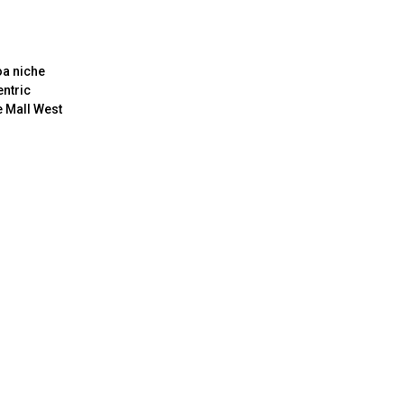
oa niche
ntric
e Mall West