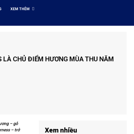
G
XEM THÊM
S LÀ CHỦ ĐIỂM HƯƠNG MÙA THU NĂM
hương – gỗ
Xem nhiều
rness – trở