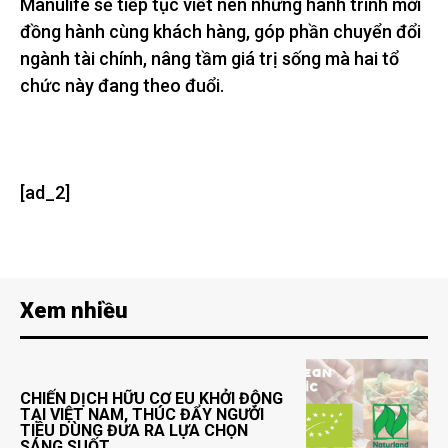
Manulife sẽ tiếp tục viết nên những hành trình mới
đồng hành cùng khách hàng, góp phần chuyển đổi
ngành tài chính, nâng tầm giá trị sống mà hai tổ
chức này đang theo đuổi.
[ad_2]
Xem nhiều
CHIẾN DỊCH HỮU CƠ EU KHỞI ĐỘNG
TẠI VIỆT NAM, THÚC ĐẨY NGƯỜI
TIÊU DÙNG ĐƯA RA LỰA CHỌN
SÁNG SUỐT