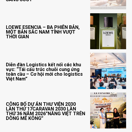
LOEWE ESENCIA – BA PHIÊN BẢN,
MỘT BẢN SẮC NAM TÍNH VƯỢT
THỜI GIAN
Diễn đàn Logistics kết nối các khu
vực: “Tái cấu trúc chuỗi cung ứng
toàn cầu – Cơ hội mới cho logistics
Việt Nam”
CÔNG BỐ DỰ ÁN THƯ VIỆN 2030
LẦN THỨ 17CARAVAN 2030 LẦN
THỨ 36 NĂM 2026”NẮNG VIỆT TRÊN
DÒNG MÊ KÔNG”